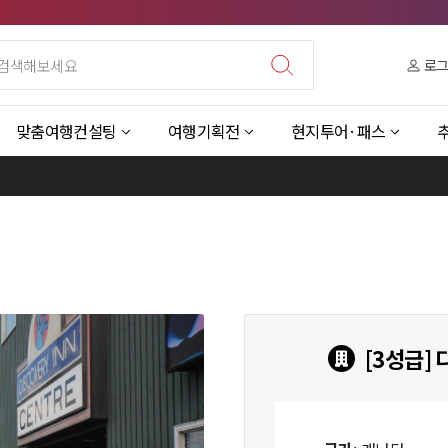
로
맞춤여행컨설팅
여행기획전
현지투어·패스
[3성급]