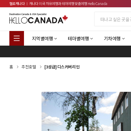
헬로캐나다
ㅣ 캐나다 미국 자유여행과 테마여행 맞춤여행 HelloCanada
지역별여행
테마별여행
기차여행
홈
추천호텔
[3성급] 디스커버리 인