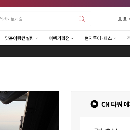
로
맞춤여행컨설팅
여행기획전
현지투어·패스
CN 타워 