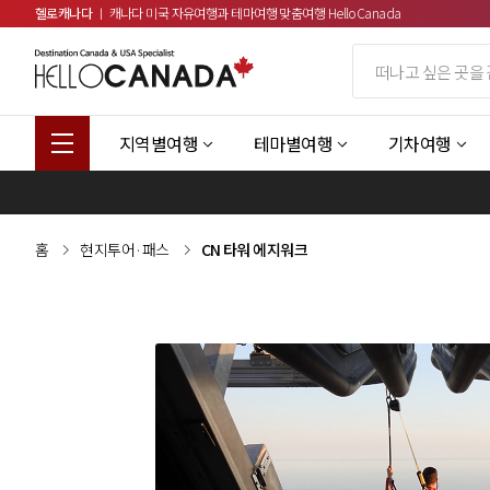
헬로캐나다
ㅣ 캐나다 미국 자유여행과 테마여행 맞춤여행 HelloCanada
지역별여행
테마별여행
기차여행
홈
현지투어·패스
CN 타워 에지워크