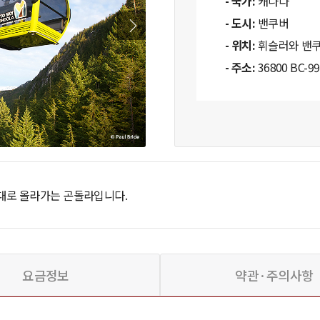
- 국가:
캐나다
- 도시:
밴쿠버
- 위치:
휘슬러와 밴쿠
- 주소:
36800 BC-9
망대로 올라가는 곤돌라입니다.
요금정보
약관·주의사항