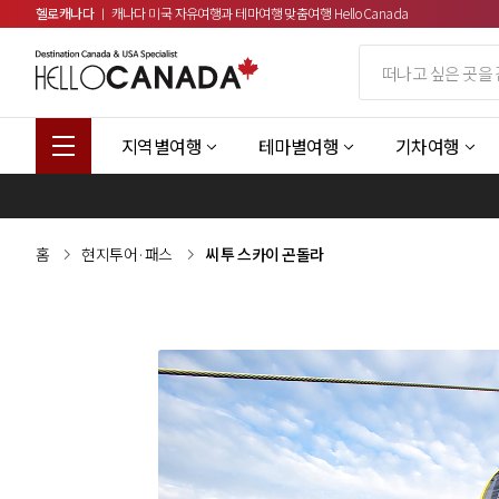
헬로캐나다
ㅣ 캐나다 미국 자유여행과 테마여행 맞춤여행 HelloCanada
지역별여행
테마별여행
기차여행
홈
현지투어·패스
씨 투 스카이 곤돌라