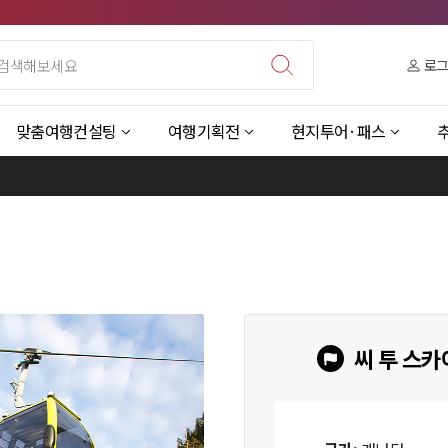
로
맞춤여행컨설팅
여행기획전
현지투어·패스
씨 투 스카