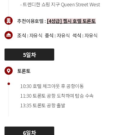
- 트렌디한 쇼핑 지구 Queen Street West
추천이용호텔 :
[4성급] 첼시 호텔 토론토
조식 :
자유식
중식 :
자유식
석식 :
자유식
5일차
토론토
10:30 호텔 체크아웃 후 공항이동
11:30 토론토 공항 도착하여 탑승 수속
13:35 토론토 공항 출발
6일차