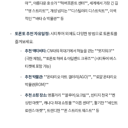
마**, 아름다운 호숫가 **하버프론트 센터**, 세계에서 가장 긴 길
**영 스트리트**, 개성 넘치는 **디스틸러리 디스트릭트**, 이색
적인 **바타 슈 박물관** 등
토론토 추천 자유일정:
시티투어 외에도 다양한 방법으로 토론토를
즐겨보세요.
추천 액티비티:
CN타워 꼭대기에서 하늘을 걷는 **엣지워크**
(극한 체험), **토론토 하버 & 아일랜드 크루즈** (시티투어 버스
티켓에 포함 가능)
추천 박물관:
**온타리오 아트 갤러리(AGO)**, **로얄 온타리오
박물관(ROM)**
추천 쇼핑 장소:
명품거리 **블루어/요크빌**, 빈티지 천국 **켄
싱턴 마켓**, 캐나다 최대 쇼핑몰 **이튼 센터**, 활기찬 **세인트
로렌스 마켓**, 트렌디한 **퀸 스트리트 웨스트** 등