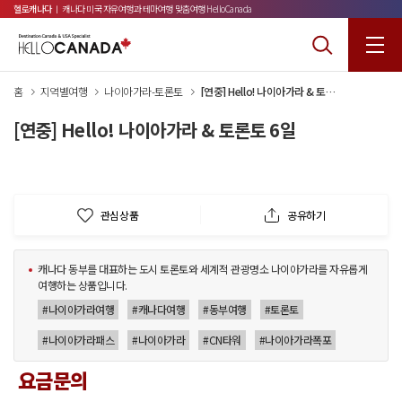
헬로캐나다
ㅣ 캐나다 미국 자유여행과 테마여행 맞춤여행 HelloCanada
홈
지역별여행
나이아가라-토론토
[연중] Hello! 나이아가라 & 토론토 6일
[연중] Hello! 나이아가라 & 토론토 6일
관심상품
공유하기
캐나다 동부를 대표하는 도시 토론토와 세계적 관광명소 나이아가라를 자유롭게
여행하는 상품입니다.
#나이아가라여행
#캐나다여행
#동부여행
#토론토
#나이아가라패스
#나이아가라
#CN타워
#나이아가라폭포
요금문의