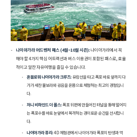
나이아가라 어드벤처 패스 (4월~10월 시즌):
나이아가라에서 꼭
해야 할 4가지 핵심 어트랙션과 버스 이용권이 포함된 패스로, 효율
적이고 알찬 자유여행을 즐길 수 있습니다.
혼블로워 나이아가라 크루즈:
유람선을 타고 폭포 바로 앞까지 다
가가 세찬 물보라와 굉음을 온몸으로 체험하는 최고의 경험입니
다.
저니 비하인드 더 폴스:
폭포 뒤편에 만들어진 터널을 통해 떨어지
는 폭포수를 바로 눈앞에서 목격하는 경이로운 순간을 선사합니
다.
나이아가라 퓨리:
4D 체험관에서 나이아가라 폭포의 탄생과 역