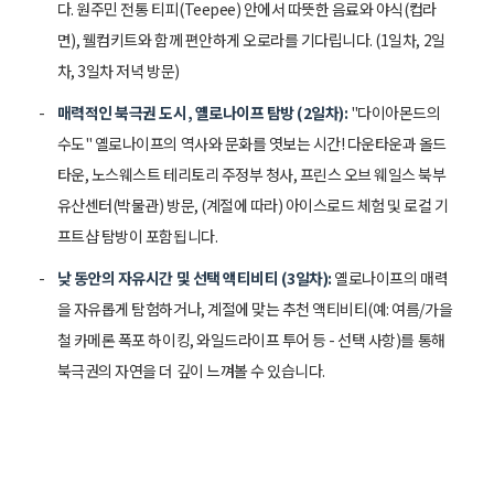
다. 원주민 전통 티피(Teepee) 안에서 따뜻한 음료와 야식(컵라
면), 웰컴키트와 함께 편안하게 오로라를 기다립니다. (1일차, 2일
차, 3일차 저녁 방문)
매력적인 북극권 도시, 옐로나이프 탐방 (2일차):
"다이아몬드의
수도" 옐로나이프의 역사와 문화를 엿보는 시간! 다운타운과 올드
타운, 노스웨스트 테리토리 주정부 청사, 프린스 오브 웨일스 북부
유산센터(박물관) 방문, (계절에 따라) 아이스로드 체험 및 로컬 기
프트샵 탐방이 포함됩니다.
낮 동안의 자유시간 및 선택 액티비티 (3일차):
옐로나이프의 매력
을 자유롭게 탐험하거나, 계절에 맞는 추천 액티비티(예: 여름/가을
철 카메론 폭포 하이킹, 와일드라이프 투어 등 - 선택 사항)를 통해
북극권의 자연을 더 깊이 느껴볼 수 있습니다.