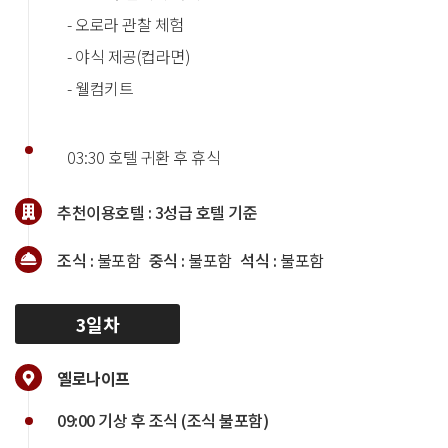
- 오로라 관찰 체험
- 야식 제공(컵라면)
- 웰컴키트
03:30 호텔 귀환 후 휴식
추천이용호텔 :
3성급 호텔 기준
조식 :
불포함
중식 :
불포함
석식 :
불포함
3일차
옐로나이프
09:00 기상 후 조식 (조식 불포함)