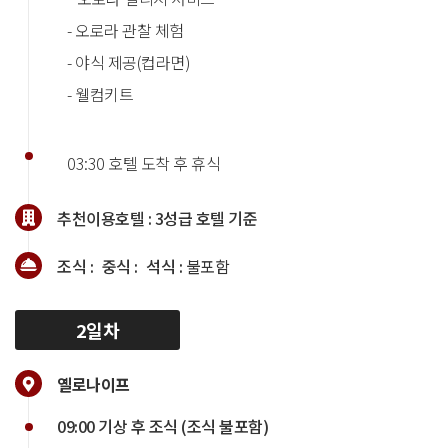
- 오로라 관찰 체험
- 야식 제공(컵라면)
- 웰컴키트
03:30 호텔 도착 후 휴식
추천이용호텔 :
3성급 호텔 기준
조식 :
중식 :
석식 :
불포함
2일차
옐로나이프
09:00 기상 후 조식 (조식 불포함)