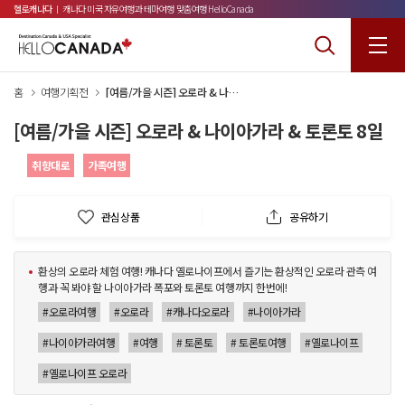
헬로캐나다
ㅣ 캐나다 미국 자유여행과 테마여행 맞춤여행 HelloCanada
홈
여행기획전
[여름/가을 시즌] 오로라 & 나이아가라 & 토론토 8일
[여름/가을 시즌] 오로라 & 나이아가라 & 토론토 8일
취향대로
가족여행
관심상품
공유하기
환상의 오로라 체험 여행! 캐나다 옐로나이프에서 즐기는 환상적인 오로라 관측 여
행과 꼭 봐야 할 나이아가라 폭포와 토론토 여행까지 한번에!
#오로라여행
#오로라
#캐나다오로라
#나이아가라
#나이아가라여행
#여행
# 토론토
# 토론토여행
#옐로나이프
#옐로나이프 오로라