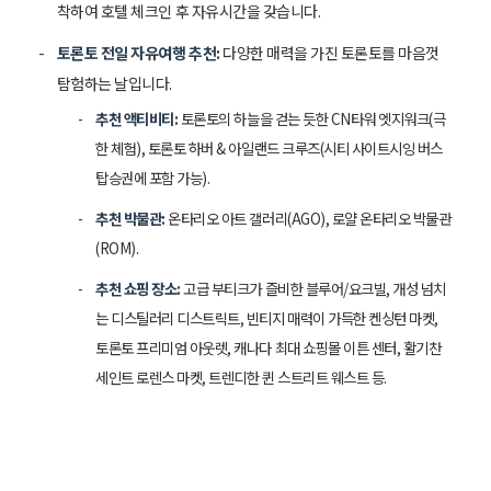
착하여 호텔 체크인 후 자유시간을 갖습니다.
토론토 전일 자유여행 추천:
다양한 매력을 가진 토론토를 마음껏
탐험하는 날입니다.
추천 액티비티:
토론토의 하늘을 걷는 듯한 CN타워 엣지워크(극
한 체험), 토론토 하버 & 아일랜드 크루즈(시티 사이트시잉 버스
탑승권에 포함 가능).
추천 박물관:
온타리오 아트 갤러리(AGO), 로얄 온타리오 박물관
(ROM).
추천 쇼핑 장소:
고급 부티크가 즐비한 블루어/요크빌, 개성 넘치
는 디스틸러리 디스트릭트, 빈티지 매력이 가득한 켄싱턴 마켓,
토론토 프리미엄 아웃렛, 캐나다 최대 쇼핑몰 이튼 센터, 활기찬
세인트 로렌스 마켓, 트렌디한 퀸 스트리트 웨스트 등.