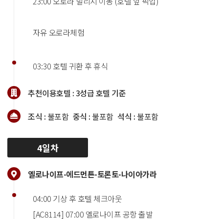
23:00 오로라 빌리지 이동 (호텔 앞 픽업)
자유 오로라체험
03:30 호텔 귀환 후 휴식
추천이용호텔 :
3성급 호텔 기준
조식 :
불포함
중식 :
불포함
석식 :
불포함
4일차
옐로나이프-에드먼튼-토론토-나이아가라
04:00 기상 후 호텔 체크아웃
[AC8114] 07:00 옐로나이프 공항 출발