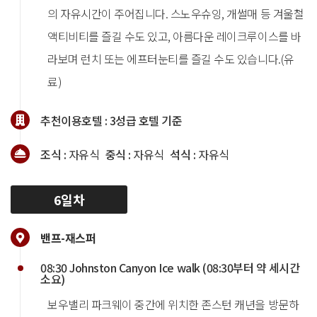
의 자유시간이 주어집니다. 스노우슈잉, 개썰매 등 겨울철
액티비티를 즐길 수도 있고, 아름다운 레이크루이스를 바
라보며 런치 또는 에프터눈티를 즐길 수도 있습니다.(유
료)
추천이용호텔 :
3성급 호텔 기준
조식 :
자유식
중식 :
자유식
석식 :
자유식
6일차
밴프-재스퍼
08:30 Johnston Canyon Ice walk (08:30부터 약 세시간
소요)
보우밸리 파크웨이 중간에 위치한 존스턴 캐년을 방문하