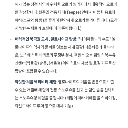
해가 없는 청정 지역에 위치한 오로라 빌리지에서 매혹적인 오로라
를 감상합니다. 원주민 전통 티피(Teepee) 안에서 따뜻한 음료와
야식(스프와 빵 등)을 즐기며 편안하게 오로라를 기다립니다. (도착
시 방한복 세트가 호텔에 미리 준비됩니다.)
매력적인 북극권 도시, 옐로나이프 탐방:
"다이아몬드의 수도" 옐
로나이프의 역사와 문화를 엿보는 시내 관광! 다운타운과 올드타
운, 노스웨스트 테리토리 주정부 청사, 프린스 오브 웨일스 북부유
산센터(박물관) 방문, (겨울철) 아이스로드 체험 및 로컬 기프트샵
탐방이 포함될 수 있습니다.
짜릿한 겨울 액티비티 체험:
옐로나이프의 겨울을 온몸으로 느낄
수 있는 개썰매 체험과 전통 스노우슈를 신고 눈 덮인 숲을 산책하
는 스노우슈잉 체험을 즐깁니다. (계절에 따라 카메론 폴스 하이킹,
와일드라이프 투어 등으로 대체 가능)