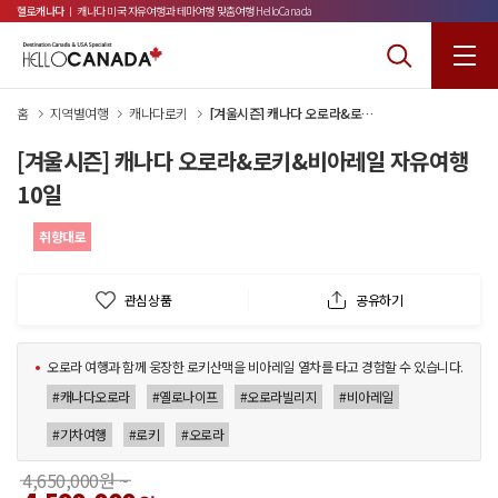
헬로캐나다
ㅣ 캐나다 미국 자유여행과 테마여행 맞춤여행 HelloCanada
홈
지역별여행
캐나다로키
[겨울시즌] 캐나다 오로라&로키&비아레일 자유여행 10일
[겨울시즌] 캐나다 오로라&로키&비아레일 자유여행
10일
취향대로
관심상품
공유하기
오로라 여행과 함께 웅장한 로키산맥을 비아레일 열차를 타고 경험할 수 있습니다.
#캐나다오로라
#옐로나이프
#오로라빌리지
#비아레일
#기차여행
#로키
#오로라
4,650,000원 ~