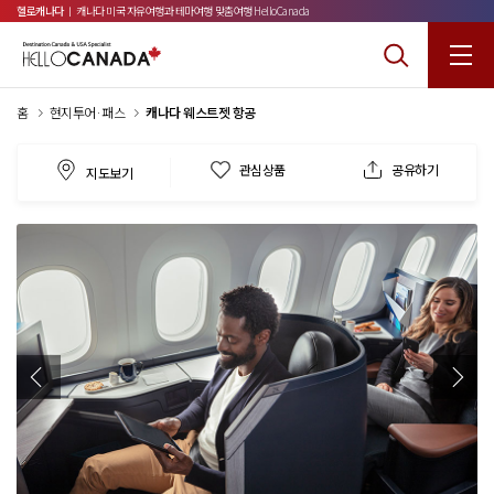
헬로캐나다
ㅣ 캐나다 미국 자유여행과 테마여행 맞춤여행 HelloCanada
홈
현지투어·패스
캐나다 웨스트젯 항공
관심상품
공유하기
지도보기