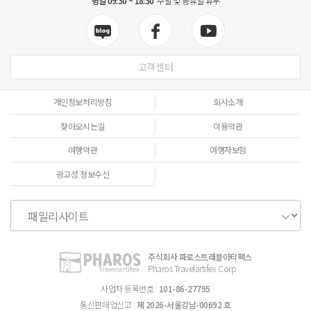
평일 09:30 ~ 18:30
주말 및 공휴일 휴무
고객센터
개인정보처리방침
회사소개
찾아오시는길
이용약관
여행약관
여행자보험
광고성 정보수신
주식회사 파로스트래블아티팩스
Pharos Travelartifex Corp
사업자 등록번호 :
101-86-27795
통신판매업신고 :
제 2026-서울강남-00692 호